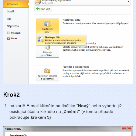
Krok2
na kartě E-mail klikněte na tlačítko "
Nový
" nebo vyberte již
existující účet a klikněte na „
Změnit“
(v tomto případě
pokračujte
krokem 5
)