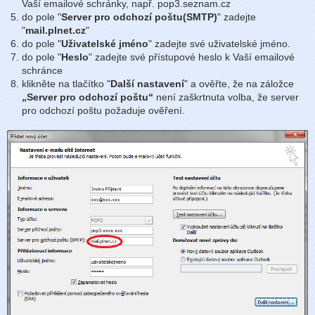
Vaší emailové schránky, např. pop3.seznam.cz
do pole "
Server pro odchozí poštu(SMTP)
" zadejte
"
mail.plnet.cz
"
do pole "
Uživatelské jméno
" zadejte své uživatelské jméno.
do pole "
Heslo
" zadejte své přístupové heslo k Vaší emailové
schránce
klikněte na tlačítko "
Další nastavení
" a ověřte, že na záložce
„Server pro odchozí poštu“
není zaškrtnuta volba, že server
pro odchozí poštu požaduje ověření.