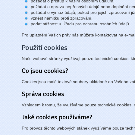
požádat o přístup k Vašim osobním údajům,
požádat o opravu nepřesných údajů nebo doplnění ne
požádat o výmaz údajů, pokud pro jejich zpracování ji
vznést námitku proti zpracování,
podat stížnost u Úřadu pro ochranu osobních údajů.
Pro uplatnění Vašich práv nás můžete kontaktovat na e-mail
Použití cookies
Naše webové stránky využívají pouze technické cookies, kte
Co jsou cookies?
Cookies jsou malé textové soubory ukládané do Vašeho zař
Správa cookies
Vzhledem k tomu, že využíváme pouze technické cookies, n
Jaké cookies používáme?
Pro provoz těchto webových stánek využíváme pouze techn