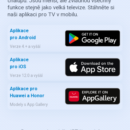
chalupu. Jsou menší, ale zvládnou všechny
funkce stejně jako velká televize. Stáhněte si
naši aplikaci pro TV v mobilu.
Aplikace
pro Android
Verze 4.+ a vyšší
Aplikace
pro iOS
Verze 12.0 a vyšší
Aplikace pro
Huawei a Honor
Modely s App Gallery