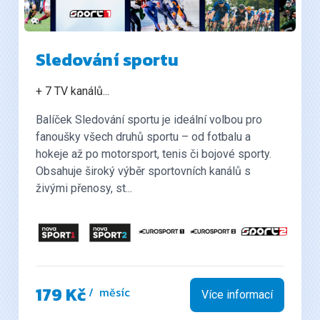
Sledování sportu
+ 7 TV kanálů
...
Balíček Sledování sportu je ideální volbou pro
fanoušky všech druhů sportu – od fotbalu a
hokeje až po motorsport, tenis či bojové sporty.
Obsahuje široký výběr sportovních kanálů s
a další...
živými přenosy, st...
179 Kč
/ měsíc
Více informací