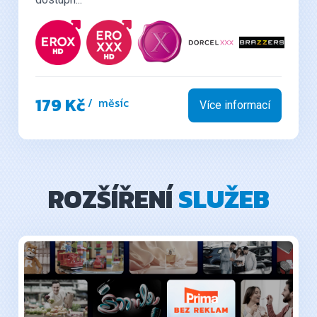
179 Kč
/ měsíc
Více informací
ROZŠÍŘENÍ
SLUŽEB