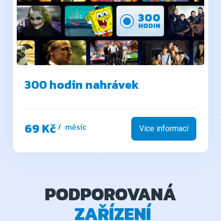
300 hodin nahrávek
69 Kč
/ měsíc
Více informací
PODPOROVANÁ
ZAŘÍZENÍ