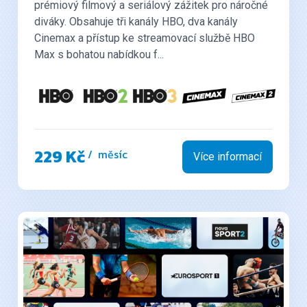
prémiový filmový a seriálový zážitek pro náročné
diváky. Obsahuje tři kanály HBO, dva kanály
Cinemax a přístup ke streamovací službě HBO
Max s bohatou nabídkou f...
229 Kč
/ měsíc
Více informací