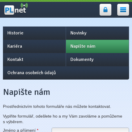
PLnet -
internet, wifi
Prostějov,
Přerov
Historie
Novinky
Kariéra
Napište nám
Kontakt
Dokumenty
Ochrana osobních údajů
Napište nám
Prostřednictvím tohoto formuláře nás můžete kontaktovat.
Vyplňte formulář, odešlete ho a my Vám zavoláme a pomůžeme
s výběrem.
Jméno a příjmení
*