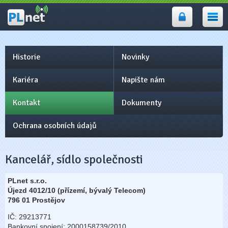
PLnet -
internet, wifi
Prostějov,
Přerov
Historie
Novinky
Kariéra
Napište nám
Kontakt
Dokumenty
Ochrana osobních údajů
Kancelář, sídlo společnosti
PLnet s.r.o.
Újezd 4012/10 (přízemí, bývalý Telecom)
796 01 Prostějov
IČ: 29213771
Bankovní spojení: 2000158739/2010