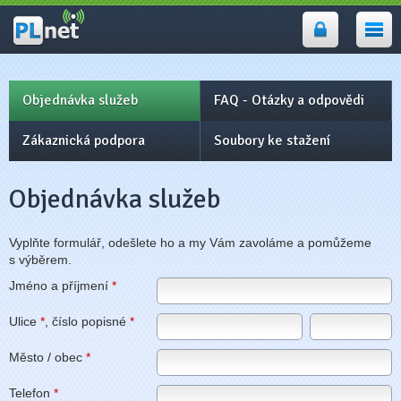
PLnet -
internet, wifi
Prostějov,
Přerov
Objednávka služeb
FAQ - Otázky a odpovědi
Zákaznická podpora
Soubory ke stažení
Objednávka služeb
Vyplňte formulář, odešlete ho a my Vám zavoláme a pomůžeme
s výběrem.
Jméno a příjmení
*
Ulice
*
, číslo popisné
*
Město / obec
*
Telefon
*