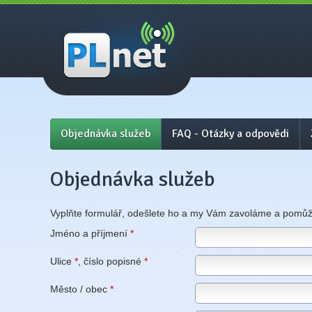
PLnet - internet, wifi
Prostějov, Přerov
Objednávka služeb
FAQ - Otázky a odpovědi
Objednávka služeb
Vyplňte formulář, odešlete ho a my Vám zavoláme a pomů
Jméno a příjmení
*
Ulice
*
, číslo popisné
*
Město / obec
*