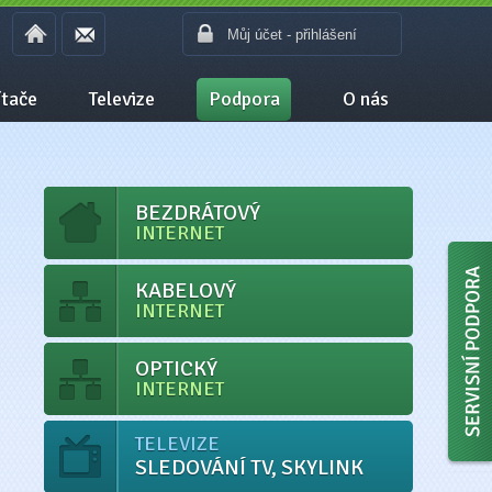
Můj účet - přihlášení
tače
Televize
Podpora
O nás
BEZDRÁTOVÝ
INTERNET
KABELOVÝ
INTERNET
OPTICKÝ
INTERNET
TELEVIZE
SLEDOVÁNÍ TV, SKYLINK