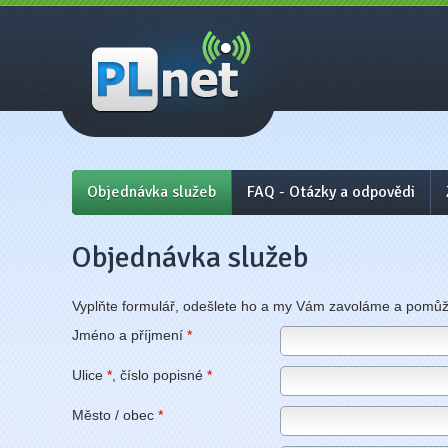
PLnet - internet, wifi
Prostějov, Přerov
Objednávka služeb
FAQ - Otázky a odpovědi
Objednávka služeb
Vyplňte formulář, odešlete ho a my Vám zavoláme a pomů
Jméno a příjmení
*
Ulice
*
, číslo popisné
*
Město / obec
*