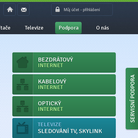
Můj účet - přihlášení
tače
Televize
Podpora
O nás
BEZDRÁTOVÝ
INTERNET
KABELOVÝ
INTERNET
OPTICKÝ
INTERNET
TELEVIZE
SLEDOVÁNÍ TV, SKYLINK